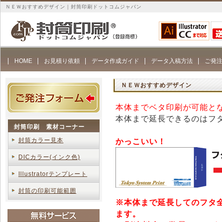
ＮＥＷおすすめデザイン｜封筒印刷ドットコムジャパン
HOME
お見積り依頼
データ作成ガイド
データ入稿方法
ご発
ＮＥＷおすすめデザイン
本体までベタ印刷が可能と
本体まで延長できるのはフタ
封筒印刷 素材コーナー
封筒カラー見本
かっこいい！
DICカラー(インク色)
Illustratorテンプレート
封筒の印刷可能範囲
※本体まで延長してのフタ
ます。