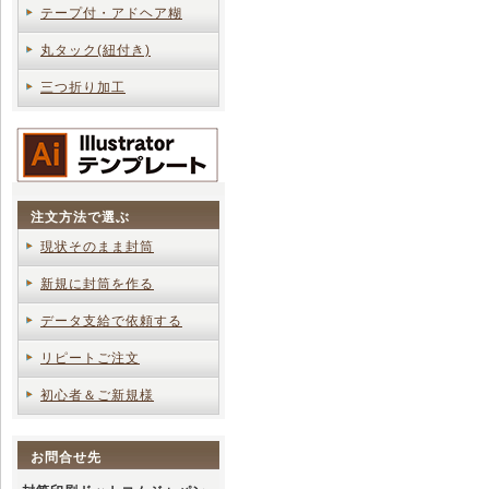
テープ付・アドヘア糊
丸タック(紐付き)
三つ折り加工
注文方法で選ぶ
現状そのまま封筒
新規に封筒を作る
データ支給で依頼する
リピートご注文
初心者＆ご新規様
お問合せ先