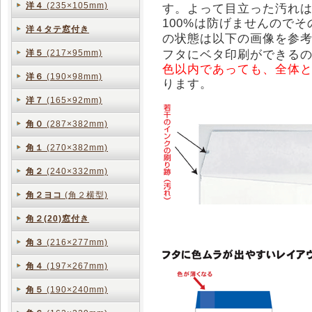
洋４
(235×105mm)
す。よって目立った汚れ
100%は防げませんので
洋４タテ窓付き
の状態は以下の画像を参
フタにベタ印刷ができる
洋５
(217×95mm)
色以内であっても、全体と
洋６
(190×98mm)
ります。
洋７
(165×92mm)
角０
(287×382mm)
角１
(270×382mm)
角２
(240×332mm)
角２ヨコ
(角２横型)
角２(20)窓付き
角３
(216×277mm)
角４
(197×267mm)
角５
(190×240mm)