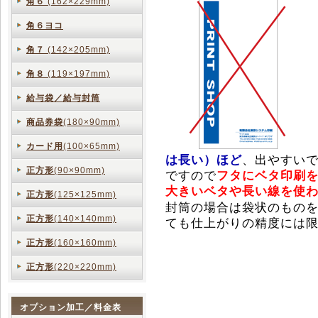
角６
(162×229mm)
角６ヨコ
角７
(142×205mm)
角８
(119×197mm)
給与袋／給与封筒
商品券袋
(180×90mm)
カード用
(100×65mm)
は長い）ほど
、出やすい
正方形
(90×90mm)
ですので
フタにベタ印刷
大きいベタや長い線を使
正方形
(125×125mm)
封筒の場合は袋状のものを
正方形
(140×140mm)
ても仕上がりの精度には
正方形
(160×160mm)
正方形
(220×220mm)
オプション加工／料金表