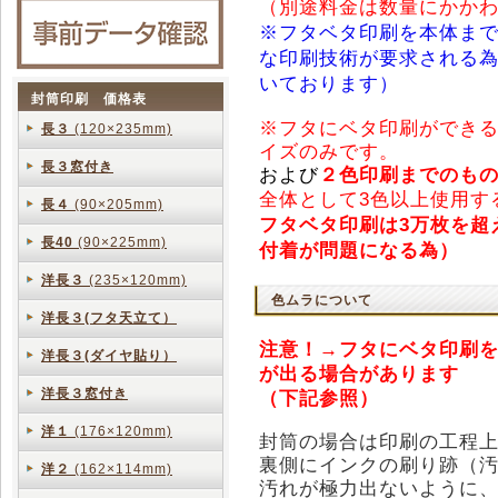
（別途料金は数量にかかわら
※フタベタ印刷を本体ま
な印刷技術が要求される為
いております）
封筒印刷 価格表
※フタにベタ印刷ができ
長３
(120×235mm)
イズのみです。
長３窓付き
および
２色印刷までのも
全体として3色以上使用す
長４
(90×205mm)
フタベタ印刷は3万枚を超
長40
(90×225mm)
付着が問題になる為）
洋長３
(235×120mm)
色ムラについて
洋長３(フタ天立て）
注意！→フタにベタ印刷
洋長３(ダイヤ貼り）
が出る場合があります
洋長３窓付き
（下記参照）
洋１
(176×120mm)
封筒の場合は印刷の工程
裏側にインクの刷り跡（
洋２
(162×114mm)
汚れが極力出ないように